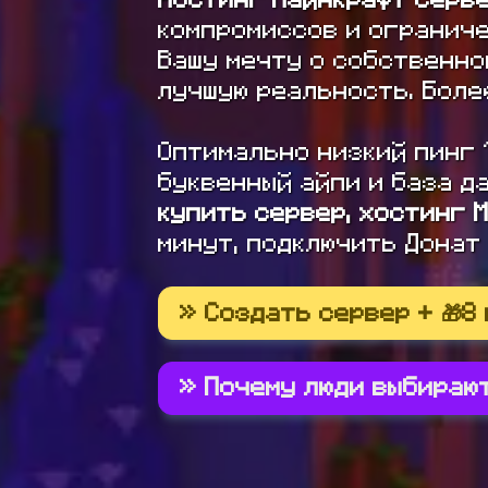
компромиссов и ограниче
Вашу мечту о собственно
лучшую реальность. Боле
Оптимально низкий пинг 
буквенный айпи и база да
купить сервер, хостинг 
минут, подключить Донат
» Создать сервер + 🎁8
» Почему люди выбираю