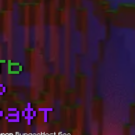
ть
р
рафт
еров
BungeeHost без