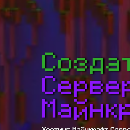
Созда
Серве
Майнк
Хостинг Майнкрафт Серв