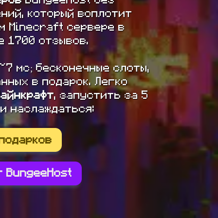
ний, который воплотит
м Minecraft сервере в
е 1700 отзывов.
~7 мс; бесконечные слоты,
нных в подарок. Легко
Майнкрафт
, запустить за 5
 и наслаждаться:
 подарков
т BungeeHost