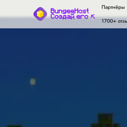
Партнёры
BungeeHost
Создай его ⛏
1700+ отз